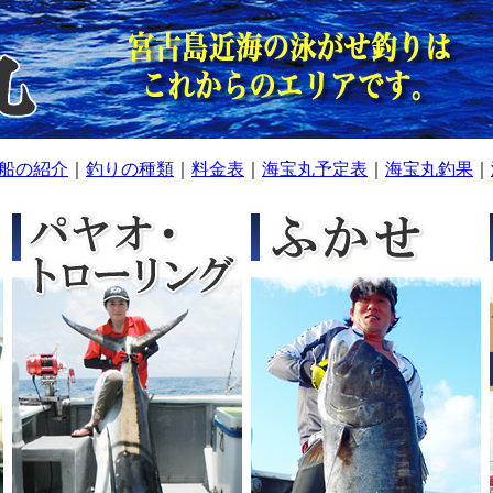
船の紹介
｜
釣りの種類
｜
料金表
｜
海宝丸予定表
｜
海宝丸釣果
｜